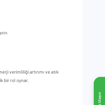
tirir.
rji verimliliği artırımı ve atık
k bir rol oynar.
Bize Ulaşın