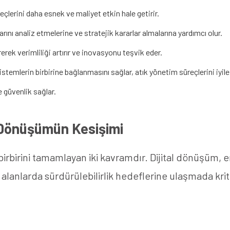
çlerini daha esnek ve maliyet etkin hale getirir.
rını analiz etmelerine ve stratejik kararlar almalarına yardımcı olur.
rek verimliliği artırır ve inovasyonu teşvik eder.
istemlerin birbirine bağlanmasını sağlar, atık yönetim süreçlerini iyileş
e güvenlik sağlar.
al Dönüşümün Kesişimi
birbirini tamamlayan iki kavramdır. Dijital dönüşüm, ene
i alanlarda sürdürülebilirlik hedeflerine ulaşmada kriti