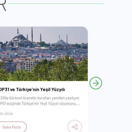
R
P31 ve Türkiye’nin Yeşil Yüzyılı
Döngüsel Ekon
Arazi Yönetim
26'da küresel ticaretin kuralları yeniden yazılıyor.
P31 eşiğinde Türkiye’nin Yeşil Yüzyılı vizyonunu,
Kaynak kullanımını
DM uyumunu ve yeşil finansmana erişimin
sınırlandırın ve dö
.04.2026
25.03.2026
ahtarı olan 'doğrulanabilir veri disiplini'
modeline dönüştürün
ratejilerini keşfedin. Geleceği yönetmeye
yenilikçi uygulamala
günden başlayın.
işletmenizin ekoloji
Daha Fazla
Daha Fazla