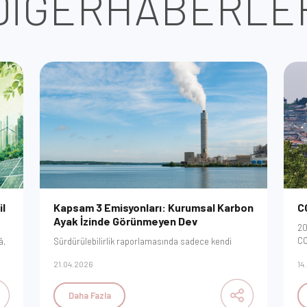
DİĞER
HABERLE
il
Kapsam 3 Emisyonları: Kurumsal Karbon
CO
Ayak İzinde Görünmeyen Dev
20
CO
â,
Sürdürülebilirlik raporlamasında sadece kendi
SK
bacanızdan çıkan dumanı ölçmek artık yeterli değil.
21.04.2026
14
an
Sertleşen regülasyonlar karşısında, tüm değer
st
zincirinizin karbon dökümünü nasıl yöneteceğinizi
bu
ve veri doğruluğunu nasıl sağlayacağınızı stratejik
Daha Fazla
adımlarla inceleyin.