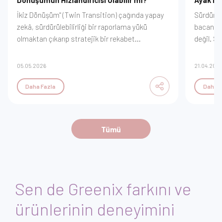
Dönüşümün Hızlandırıcısı Olabilir mi?
Ayak İz
İkiz Dönüşüm" (Twin Transition) çağında yapay
Sürdürül
zekâ, sürdürülebilirliği bir raporlama yükü
bacanızd
olmaktan çıkarıp stratejik bir rekabet
değil. S
avantajına dönüştürüyor. Veri madenciliğiyle
değer zi
enerji optimizasyonundan, emisyon
yönetece
05.05.2026
21.04.202
tahminleme modellerine kadar dijitalleşmenin
sağlayaca
yeşil geleceği nasıl inşa ettiğini keşfedin.
Daha Fazla
Daha F
Karmaşayı algoritmalarla çözerek sürdürülebilir
büyümenin yeni yol haritasını GreeniX
vizyonuyla inceleyin.
Tümü
Sen de Greenix farkını ve
ürünlerinin deneyimini