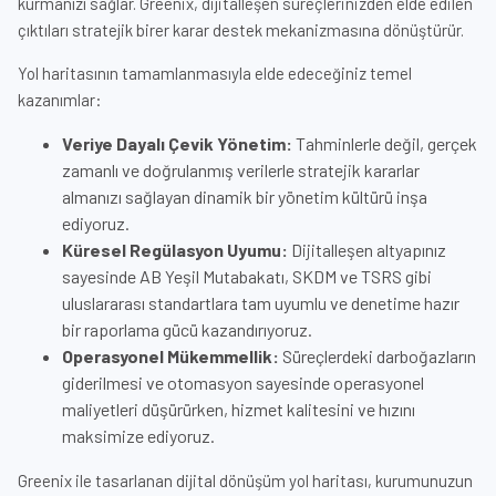
kurmanızı sağlar. Greenix, dijitalleşen süreçlerinizden elde edilen
çıktıları stratejik birer karar destek mekanizmasına dönüştürür.
Yol haritasının tamamlanmasıyla elde edeceğiniz temel
kazanımlar:
Veriye Dayalı Çevik Yönetim:
Tahminlerle değil, gerçek
zamanlı ve doğrulanmış verilerle stratejik kararlar
almanızı sağlayan dinamik bir yönetim kültürü inşa
ediyoruz.
Küresel Regülasyon Uyumu:
Dijitalleşen altyapınız
sayesinde AB Yeşil Mutabakatı, SKDM ve TSRS gibi
uluslararası standartlara tam uyumlu ve denetime hazır
bir raporlama gücü kazandırıyoruz.
Operasyonel Mükemmellik:
Süreçlerdeki darboğazların
giderilmesi ve otomasyon sayesinde operasyonel
maliyetleri düşürürken, hizmet kalitesini ve hızını
maksimize ediyoruz.
Greenix ile tasarlanan dijital dönüşüm yol haritası, kurumunuzun