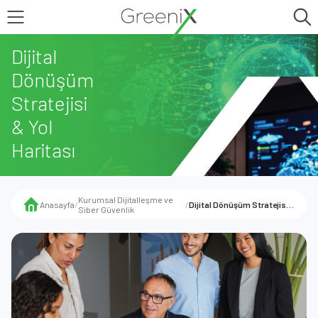
Dijital
Dönüşüm
Stratejisi
& Yol
Haritası
Kurumsal Dijitalleşme ve
Anasayfa
/
/
Dijital Dönüşüm Stratejisi & Yol Haritası
Siber Güvenlik