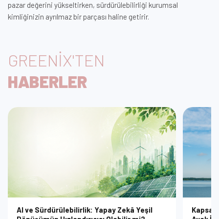
pazar değerini yükseltirken, sürdürülebilirliği kurumsal
kimliğinizin ayrılmaz bir parçası haline getirir.
GREENİX'TEN
HABERLER
AI ve Sürdürülebilirlik: Yapay Zekâ Yeşil
Kapsam 