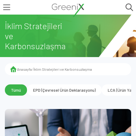
İklim Stratejileri
ve
Karbonsuzlaşma
Anasayfa
/
İklim Stratejileri ve Karbonsuzlaşma
Tümü
EPD (Çevresel Ürün Deklarasyonu)
LCA (Ürün Yaş