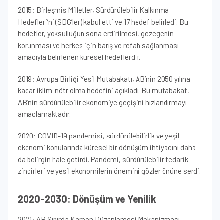
2015: Birleşmiş Milletler, Sürdürülebilir Kalkınma
Hedefleri’ni (SDG’ler) kabul etti ve 17 hedef belirledi. Bu
hedefler, yoksulluğun sona erdirilmesi, gezegenin
korunması ve herkes için barış ve refah sağlanması
amacıyla belirlenen küresel hedeflerdir.
2019: Avrupa Birliği Yeşil Mutabakatı, AB’nin 2050 yılına
kadar iklim-nötr olma hedefini açıkladı. Bu mutabakat,
AB’nin sürdürülebilir ekonomiye geçişini hızlandırmayı
amaçlamaktadır.
2020: COVID-19 pandemisi, sürdürülebilirlik ve yeşil
ekonomi konularında küresel bir dönüşüm ihtiyacını daha
da belirgin hale getirdi. Pandemi, sürdürülebilir tedarik
zincirleri ve yeşil ekonomilerin önemini gözler önüne serdi.
2020-2030: Dönüşüm ve Yenilik
2021: AB Sınırda Karbon Düzenlemesi Mekanizması