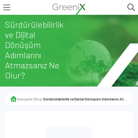
Sürdürülebilirlik
ve Dijital
Dönüşüm
Adımlarını
Atmazsanız Ne
Olur?
Anasayfa
/
Blog
/
Sürdürülebilirlik ve Dijital Dönüşüm Adımlarını Atmazsanız Ne Olur?