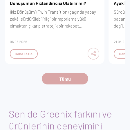
Dönüşümün Hızlandırıcısı Olabilir mi?
Ayak İz
İkiz Dönüşüm" (Twin Transition) çağında yapay
Sürdürül
zekâ, sürdürülebilirliği bir raporlama yükü
bacanızd
olmaktan çıkarıp stratejik bir rekabet
değil. S
avantajına dönüştürüyor. Veri madenciliğiyle
değer zi
enerji optimizasyonundan, emisyon
yönetece
05.05.2026
21.04.202
tahminleme modellerine kadar dijitalleşmenin
sağlayaca
yeşil geleceği nasıl inşa ettiğini keşfedin.
Daha Fazla
Daha F
Karmaşayı algoritmalarla çözerek sürdürülebilir
büyümenin yeni yol haritasını GreeniX
vizyonuyla inceleyin.
Tümü
Sen de Greenix farkını ve
ürünlerinin deneyimini