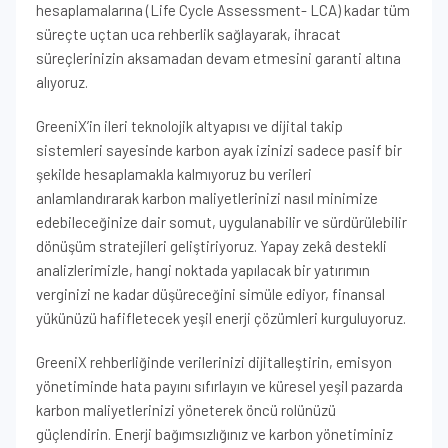
hesaplamalarına (Life Cycle Assessment- LCA) kadar tüm
süreçte uçtan uca rehberlik sağlayarak, ihracat
süreçlerinizin aksamadan devam etmesini garanti altına
alıyoruz.
GreeniX’in ileri teknolojik altyapısı ve dijital takip
sistemleri sayesinde karbon ayak izinizi sadece pasif bir
şekilde hesaplamakla kalmıyoruz bu verileri
anlamlandırarak karbon maliyetlerinizi nasıl minimize
edebileceğinize dair somut, uygulanabilir ve sürdürülebilir
dönüşüm stratejileri geliştiriyoruz. Yapay zekâ destekli
analizlerimizle, hangi noktada yapılacak bir yatırımın
verginizi ne kadar düşüreceğini simüle ediyor, finansal
yükünüzü hafifletecek yeşil enerji çözümleri kurguluyoruz.
GreeniX rehberliğinde verilerinizi dijitalleştirin, emisyon
yönetiminde hata payını sıfırlayın ve küresel yeşil pazarda
karbon maliyetlerinizi yöneterek öncü rolünüzü
güçlendirin. Enerji bağımsızlığınız ve karbon yönetiminiz