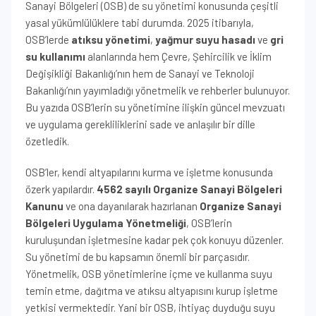
Sanayi Bölgeleri (OSB) de su yönetimi konusunda çeşitli
yasal yükümlülüklere tabi durumda. 2025 itibarıyla,
OSB’lerde
atıksu yönetimi
,
yağmur suyu hasadı
ve
gri
su kullanımı
alanlarında hem Çevre, Şehircilik ve İklim
Değişikliği Bakanlığı’nın hem de Sanayi ve Teknoloji
Bakanlığı’nın yayımladığı yönetmelik ve rehberler bulunuyor.
Bu yazıda OSB’lerin su yönetimine ilişkin güncel mevzuatı
ve uygulama gerekliliklerini sade ve anlaşılır bir dille
özetledik.
OSB’ler, kendi altyapılarını kurma ve işletme konusunda
özerk yapılardır.
4562 sayılı Organize Sanayi Bölgeleri
Kanunu
ve ona dayanılarak hazırlanan
Organize Sanayi
Bölgeleri Uygulama Yönetmeliği
, OSB’lerin
kuruluşundan işletmesine kadar pek çok konuyu düzenler.
Su yönetimi de bu kapsamın önemli bir parçasıdır.
Yönetmelik, OSB yönetimlerine içme ve kullanma suyu
temin etme, dağıtma ve atıksu altyapısını kurup işletme
yetkisi vermektedir. Yani bir OSB, ihtiyaç duyduğu suyu