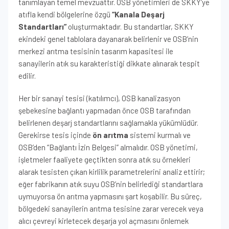
tanımlayan temel mevzuattır. OSB yönetimleri de SKKY’ye
atıfla kendi bölgelerine özgü
“Kanala Deşarj
Standartları”
oluşturmaktadır. Bu standartlar, SKKY
ekindeki genel tablolara dayanarak belirlenir ve OSB’nin
merkezi arıtma tesisinin tasarım kapasitesi ile
sanayilerin atık su karakteristiği dikkate alınarak tespit
edilir.
Her bir sanayi tesisi (katılımcı), OSB kanalizasyon
şebekesine bağlantı yapmadan önce OSB tarafından
belirlenen deşarj standartlarını sağlamakla yükümlüdür.
Gerekirse tesis içinde
ön arıtma
sistemi kurmalı ve
OSB’den “Bağlantı İzin Belgesi” almalıdır. OSB yönetimi,
işletmeler faaliyete geçtikten sonra atık su örnekleri
alarak tesisten çıkan kirlilik parametrelerini analiz ettirir;
eğer fabrikanın atık suyu OSB’nin belirlediği standartlara
uymuyorsa ön arıtma yapmasını şart koşabilir. Bu süreç,
bölgedeki sanayilerin arıtma tesisine zarar verecek veya
alıcı çevreyi kirletecek deşarja yol açmasını önlemek