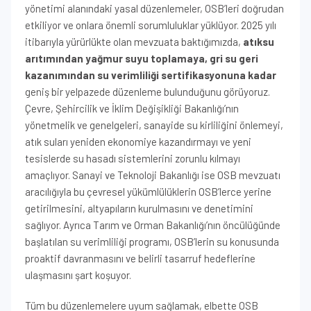
yönetimi alanındaki yasal düzenlemeler, OSB’leri doğrudan
etkiliyor ve onlara önemli sorumluluklar yüklüyor. 2025 yılı
itibarıyla yürürlükte olan mevzuata baktığımızda,
atıksu
arıtımından yağmur suyu toplamaya, gri su geri
kazanımından su verimliliği sertifikasyonuna kadar
geniş bir yelpazede düzenleme bulunduğunu görüyoruz.
Çevre, Şehircilik ve İklim Değişikliği Bakanlığı’nın
yönetmelik ve genelgeleri, sanayide su kirliliğini önlemeyi,
atık suları yeniden ekonomiye kazandırmayı ve yeni
tesislerde su hasadı sistemlerini zorunlu kılmayı
amaçlıyor. Sanayi ve Teknoloji Bakanlığı ise OSB mevzuatı
aracılığıyla bu çevresel yükümlülüklerin OSB’lerce yerine
getirilmesini, altyapıların kurulmasını ve denetimini
sağlıyor. Ayrıca Tarım ve Orman Bakanlığı’nın öncülüğünde
başlatılan su verimliliği programı, OSB’lerin su konusunda
proaktif davranmasını ve belirli tasarruf hedeflerine
ulaşmasını şart koşuyor.
Tüm bu düzenlemelere uyum sağlamak, elbette OSB