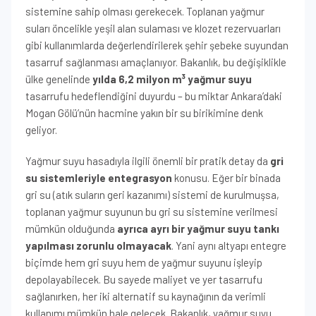
sistemine sahip olması gerekecek. Toplanan yağmur
suları öncelikle yeşil alan sulaması ve klozet rezervuarları
gibi kullanımlarda değerlendirilerek şehir şebeke suyundan
tasarruf sağlanması amaçlanıyor. Bakanlık, bu değişiklikle
ülke genelinde
yılda 6,2 milyon m³ yağmur suyu
tasarrufu hedeflendiğini duyurdu – bu miktar Ankara’daki
Mogan Gölü’nün hacmine yakın bir su birikimine denk
geliyor.
Yağmur suyu hasadıyla ilgili önemli bir pratik detay da
gri
su sistemleriyle entegrasyon
konusu. Eğer bir binada
gri su (atık suların geri kazanımı) sistemi de kurulmuşsa,
toplanan yağmur suyunun bu gri su sistemine verilmesi
mümkün olduğunda
ayrıca ayrı bir yağmur suyu tankı
yapılması zorunlu olmayacak
. Yani aynı altyapı entegre
biçimde hem gri suyu hem de yağmur suyunu işleyip
depolayabilecek. Bu sayede maliyet ve yer tasarrufu
sağlanırken, her iki alternatif su kaynağının da verimli
kullanımı mümkün hale gelecek. Bakanlık, yağmur suyu