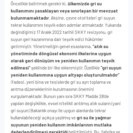
Öncelikle belirtmek gerekir ki,
ülkemizde gri su
kullanımını yasaklayan veya sınırlayan bir mevzuat
bulunmamaktadır
. Aksine, çevre otoriteleri gri suyun
tekrar kullanımını teşvik eden adımlar atmaktadır. Yukarıda
değindiğimiz 17 Aralık 2022 tarihli SKKY revizyonu, gri
suyun geri kazanımına dair teşvik edici hükümler
getirmiştir. Yönetmeliğin genel esaslarına,
“atık su
yönetiminde döngüsel ekonomi ilkelerine uygun
olarak geri dönüşüm ve yeniden kullanımın teşvik
edilmesi”
şeklinde bir ilke eklenmiştir. Özellikle
“gri suyun
yeniden kullanımına uygun altyapı oluşturulmalıdır”
ifadesi, yeni bina ve tesislerde gri su ayrı toplama ve
arıtma düzeneklerinin kurulmasının önemini
vurgulamaktadır. Bunun yanı sıra SKKY Madde 28’de
yapılan değişiklikle, evsel nitelikli arıtılmış atık suların (yani
gri suyun) Bakanlık onayı ile uygun alanlarda tekrar
kullanılabileceği açıkça yazılmış ve
gri su ile yağmur
suyunun yeniden kullanım imkânlarının mutlaka
değerlendirilmesi gerektiği
belirtilmiştir. Bu, fabrika ve