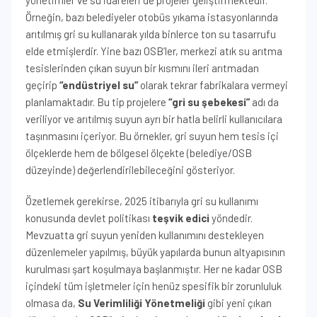
yönetimler ve su idareleri de projeler geliştirmektedir.
Örneğin, bazı belediyeler otobüs yıkama istasyonlarında
arıtılmış gri su kullanarak yılda binlerce ton su tasarrufu
elde etmişlerdir. Yine bazı OSB’ler, merkezi atık su arıtma
tesislerinden çıkan suyun bir kısmını ileri arıtmadan
geçirip
“endüstriyel su”
olarak tekrar fabrikalara vermeyi
planlamaktadır. Bu tip projelere
“gri su şebekesi”
adı da
veriliyor ve arıtılmış suyun ayrı bir hatla belirli kullanıcılara
taşınmasını içeriyor. Bu örnekler, gri suyun hem tesis içi
ölçeklerde hem de bölgesel ölçekte (belediye/OSB
düzeyinde) değerlendirilebileceğini gösteriyor.
Özetlemek gerekirse, 2025 itibarıyla gri su kullanımı
konusunda devlet politikası
teşvik edici
yöndedir.
Mevzuatta gri suyun yeniden kullanımını destekleyen
düzenlemeler yapılmış, büyük yapılarda bunun altyapısının
kurulması şart koşulmaya başlanmıştır. Her ne kadar OSB
içindeki tüm işletmeler için henüz spesifik bir zorunluluk
olmasa da,
Su Verimliliği Yönetmeliği
gibi yeni çıkan