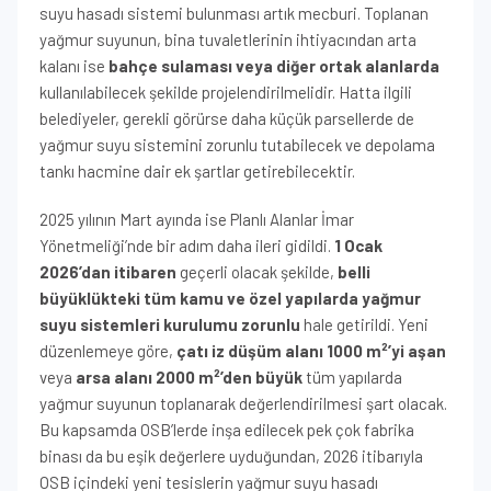
suyu hasadı sistemi bulunması artık mecburi. Toplanan
yağmur suyunun, bina tuvaletlerinin ihtiyacından arta
kalanı ise
bahçe sulaması veya diğer ortak alanlarda
kullanılabilecek şekilde projelendirilmelidir. Hatta ilgili
belediyeler, gerekli görürse daha küçük parsellerde de
yağmur suyu sistemini zorunlu tutabilecek ve depolama
tankı hacmine dair ek şartlar getirebilecektir.
2025 yılının Mart ayında ise Planlı Alanlar İmar
Yönetmeliği’nde bir adım daha ileri gidildi.
1 Ocak
2026’dan itibaren
geçerli olacak şekilde,
belli
büyüklükteki tüm kamu ve özel yapılarda yağmur
suyu sistemleri kurulumu zorunlu
hale getirildi. Yeni
düzenlemeye göre,
çatı iz düşüm alanı 1000 m²’yi aşan
veya
arsa alanı 2000 m²’den büyük
tüm yapılarda
yağmur suyunun toplanarak değerlendirilmesi şart olacak.
Bu kapsamda OSB’lerde inşa edilecek pek çok fabrika
binası da bu eşik değerlere uyduğundan, 2026 itibarıyla
OSB içindeki yeni tesislerin yağmur suyu hasadı