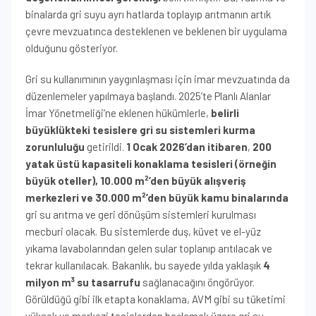
binalarda gri suyu ayrı hatlarda toplayıp arıtmanın artık
çevre mevzuatınca desteklenen ve beklenen bir uygulama
olduğunu gösteriyor.
Gri su kullanımının yaygınlaşması için imar mevzuatında da
düzenlemeler yapılmaya başlandı. 2025’te Planlı Alanlar
İmar Yönetmeliği’ne eklenen hükümlerle,
belirli
büyüklükteki tesislere gri su sistemleri kurma
zorunluluğu
getirildi.
1 Ocak 2026’dan itibaren
,
200
yatak üstü kapasiteli konaklama tesisleri (örneğin
büyük oteller), 10.000 m²’den büyük alışveriş
merkezleri ve 30.000 m²’den büyük kamu binalarında
gri su arıtma ve geri dönüşüm sistemleri kurulması
mecburi olacak. Bu sistemlerde duş, küvet ve el-yüz
yıkama lavabolarından gelen sular toplanıp arıtılacak ve
tekrar kullanılacak. Bakanlık, bu sayede yılda yaklaşık
4
milyon m³ su tasarrufu
sağlanacağını öngörüyor.
Görüldüğü gibi ilk etapta konaklama, AVM gibi su tüketimi