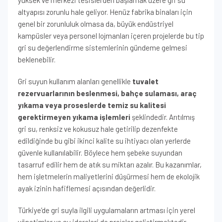
yüksek ve merkezi tesislerden başlamak üzere gri su
altyapısı zorunlu hale geliyor. Henüz fabrika binaları için
genel bir zorunluluk olmasa da, büyük endüstriyel
kampüsler veya personel lojmanları içeren projelerde bu tip
gri su değerlendirme sistemlerinin gündeme gelmesi
beklenebilir.
Gri suyun kullanım alanları genellikle
tuvalet
rezervuarlarının beslenmesi, bahçe sulaması, araç
yıkama veya proseslerde temiz su kalitesi
gerektirmeyen yıkama işlemleri
şeklindedir. Arıtılmış
gri su, renksiz ve kokusuz hale getirilip dezenfekte
edildiğinde bu gibi ikinci kalite su ihtiyacı olan yerlerde
güvenle kullanılabilir. Böylece hem şebeke suyundan
tasarruf edilir hem de atık su miktarı azalır. Bu kazanımlar,
hem işletmelerin maliyetlerini düşürmesi hem de ekolojik
ayak izinin hafiflemesi açısından değerlidir.
Türkiye’de gri suyla ilgili uygulamaların artması için yerel