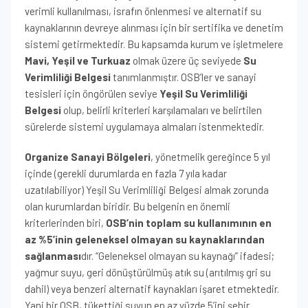
verimli kullanılması, israfın önlenmesi ve alternatif su
kaynaklarının devreye alınması için bir sertifika ve denetim
sistemi getirmektedir. Bu kapsamda kurum ve işletmelere
Mavi, Yeşil ve Turkuaz
olmak üzere üç seviyede
Su
Verimliliği Belgesi
tanımlanmıştır. OSB’ler ve sanayi
tesisleri için öngörülen seviye
Yeşil Su Verimliliği
Belgesi
olup, belirli kriterleri karşılamaları ve belirtilen
sürelerde sistemi uygulamaya almaları istenmektedir.
Organize Sanayi Bölgeleri
, yönetmelik gereğince 5 yıl
içinde (gerekli durumlarda en fazla 7 yıla kadar
uzatılabiliyor) Yeşil Su Verimliliği Belgesi almak zorunda
olan kurumlardan biridir. Bu belgenin en önemli
kriterlerinden biri,
OSB’nin toplam su kullanımının en
az %5’inin geleneksel olmayan su kaynaklarından
sağlanması
dır. “Geleneksel olmayan su kaynağı” ifadesi;
yağmur suyu, geri dönüştürülmüş atık su (arıtılmış gri su
dahil) veya benzeri alternatif kaynakları işaret etmektedir.
Yani bir OSB, tükettiği suyun en az yüzde 5’ini şehir