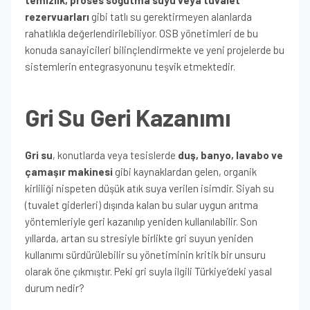
temizlik, proses soğutma suyu veya tuvalet
rezervuarları
gibi tatlı su gerektirmeyen alanlarda
rahatlıkla değerlendirilebiliyor. OSB yönetimleri de bu
konuda sanayicileri bilinçlendirmekte ve yeni projelerde bu
sistemlerin entegrasyonunu teşvik etmektedir.
Gri Su Geri Kazanımı
Gri su
, konutlarda veya tesislerde
duş, banyo, lavabo ve
çamaşır makinesi
gibi kaynaklardan gelen, organik
kirliliği nispeten düşük atık suya verilen isimdir. Siyah su
(tuvalet giderleri) dışında kalan bu sular uygun arıtma
yöntemleriyle geri kazanılıp yeniden kullanılabilir. Son
yıllarda, artan su stresiyle birlikte gri suyun yeniden
kullanımı sürdürülebilir su yönetiminin kritik bir unsuru
olarak öne çıkmıştır. Peki gri suyla ilgili Türkiye’deki yasal
durum nedir?