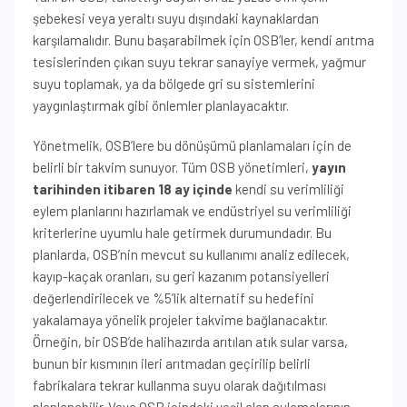
şebekesi veya yeraltı suyu dışındaki kaynaklardan
karşılamalıdır. Bunu başarabilmek için OSB’ler, kendi arıtma
tesislerinden çıkan suyu tekrar sanayiye vermek, yağmur
suyu toplamak, ya da bölgede gri su sistemlerini
yaygınlaştırmak gibi önlemler planlayacaktır.
Yönetmelik, OSB’lere bu dönüşümü planlamaları için de
belirli bir takvim sunuyor. Tüm OSB yönetimleri,
yayın
tarihinden itibaren 18 ay içinde
kendi su verimliliği
eylem planlarını hazırlamak ve endüstriyel su verimliliği
kriterlerine uyumlu hale getirmek durumundadır. Bu
planlarda, OSB’nin mevcut su kullanımı analiz edilecek,
kayıp-kaçak oranları, su geri kazanım potansiyelleri
değerlendirilecek ve %5’lik alternatif su hedefini
yakalamaya yönelik projeler takvime bağlanacaktır.
Örneğin, bir OSB’de halihazırda arıtılan atık sular varsa,
bunun bir kısmının ileri arıtmadan geçirilip belirli
fabrikalara tekrar kullanma suyu olarak dağıtılması