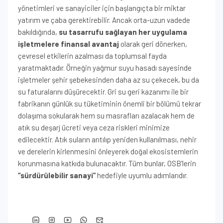
yönetimleri ve sanayiciler için başlangıçta bir miktar
yatırım ve çaba gerektirebilir. Ancak orta-uzun vadede
bakıldığında,
su tasarrufu sağlayan her uygulama
işletmelere finansal avantaj
olarak geri dönerken,
çevresel etkilerin azalması da toplumsal fayda
yaratmaktadır. Örneğin yağmur suyu hasadı sayesinde
işletmeler şehir şebekesinden daha az su çekecek, bu da
su faturalarını düşürecektir. Gri su geri kazanımı ile bir
fabrikanın günlük su tüketiminin önemli bir bölümü tekrar
dolaşıma sokularak hem su masrafları azalacak hem de
atık su deşarj ücreti veya ceza riskleri minimize
edilecektir. Atık suların arıtılıp yeniden kullanılması, nehir
ve derelerin kirlenmesini önleyerek doğal ekosistemlerin
korunmasına katkıda bulunacaktır. Tüm bunlar, OSB’lerin
“sürdürülebilir sanayi”
hedefiyle uyumlu adımlarıdır.