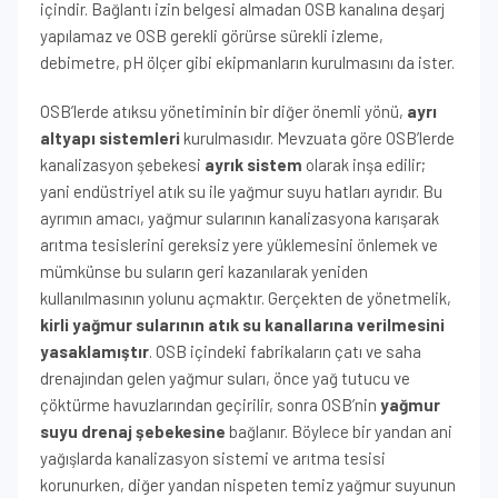
içindir. Bağlantı izin belgesi almadan OSB kanalına deşarj
yapılamaz ve OSB gerekli görürse sürekli izleme,
debimetre, pH ölçer gibi ekipmanların kurulmasını da ister.
OSB’lerde atıksu yönetiminin bir diğer önemli yönü,
ayrı
altyapı sistemleri
kurulmasıdır. Mevzuata göre OSB’lerde
kanalizasyon şebekesi
ayrık sistem
olarak inşa edilir;
yani endüstriyel atık su ile yağmur suyu hatları ayrıdır. Bu
ayrımın amacı, yağmur sularının kanalizasyona karışarak
arıtma tesislerini gereksiz yere yüklemesini önlemek ve
mümkünse bu suların geri kazanılarak yeniden
kullanılmasının yolunu açmaktır. Gerçekten de yönetmelik,
kirli yağmur sularının atık su kanallarına verilmesini
yasaklamıştır
. OSB içindeki fabrikaların çatı ve saha
drenajından gelen yağmur suları, önce yağ tutucu ve
çöktürme havuzlarından geçirilir, sonra OSB’nin
yağmur
suyu drenaj şebekesine
bağlanır. Böylece bir yandan ani
yağışlarda kanalizasyon sistemi ve arıtma tesisi
korunurken, diğer yandan nispeten temiz yağmur suyunun