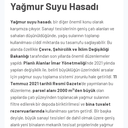
Yağmur Suyu Hasadı
Yağmur suyu hasadı
, bir diğer önemli konu olarak
karşımıza çıkıyor. Sanayi tesislerinin geniş çatı alanları ve
sahaları düşünüldüğünde, yağış sularının toplanıp
kullanılması ciddi miktarda su tasarrufu sağlayabilir. Bu
alanda özellikle
Çevre, Şehircilik ve İklim Değişikliği
Bakanlığı
tarafından son yıllarda önemli düzenlemeler
yapıldı.
Planlı Alanlar İmar Yönetmeliği
’nde 2021 yılında
yapılan değişiklik ile, belirli büyüklüğün üzerindeki arsalar
için yağmur suyu toplama sistemi zorunlu hale getirildi.
11
Temmuz 2021 tarihli Resmî Gazete
’de yayımlanan bu
düzenleme,
parsel alanı 2000 m²’den büyük
olan
yapılarda çatı yüzeyinden toplanacak yağmur sularının
filtre edilerek bir depoda biriktirilmesi ve
bina tuvalet
rezervuarlarında
kullanılması şartını getirdi. Bir başka
deyişle, büyük sanayi tesisleri de dahil olmak üzere geniş
alanlı yeni binaların mekanik tesisat projelerinde yağmur