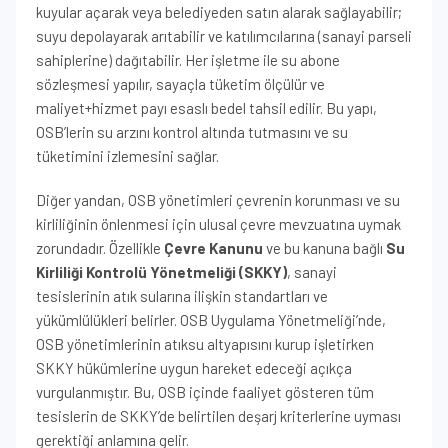
kuyular açarak veya belediyeden satın alarak sağlayabilir;
suyu depolayarak arıtabilir ve katılımcılarına (sanayi parseli
sahiplerine) dağıtabilir. Her işletme ile su abone
sözleşmesi yapılır, sayaçla tüketim ölçülür ve
maliyet+hizmet payı esaslı bedel tahsil edilir. Bu yapı,
OSB’lerin su arzını kontrol altında tutmasını ve su
tüketimini izlemesini sağlar.
Diğer yandan, OSB yönetimleri çevrenin korunması ve su
kirliliğinin önlenmesi için ulusal çevre mevzuatına uymak
zorundadır. Özellikle
Çevre Kanunu
ve bu kanuna bağlı
Su
Kirliliği Kontrolü Yönetmeliği (SKKY)
, sanayi
tesislerinin atık sularına ilişkin standartları ve
yükümlülükleri belirler. OSB Uygulama Yönetmeliği’nde,
OSB yönetimlerinin atıksu altyapısını kurup işletirken
SKKY hükümlerine uygun hareket edeceği açıkça
vurgulanmıştır. Bu, OSB içinde faaliyet gösteren tüm
tesislerin de SKKY’de belirtilen deşarj kriterlerine uyması
gerektiği anlamına gelir.