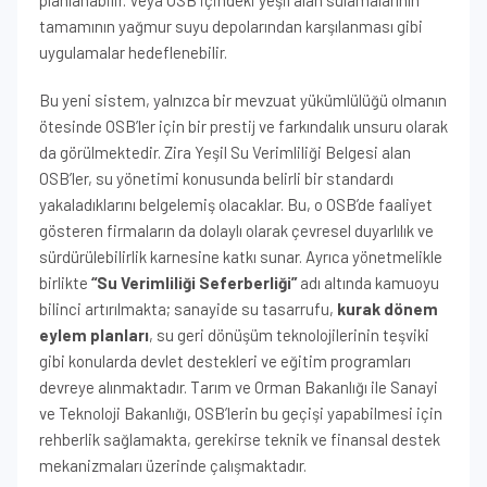
planlanabilir. Veya OSB içindeki yeşil alan sulamalarının
tamamının yağmur suyu depolarından karşılanması gibi
uygulamalar hedeflenebilir.
Bu yeni sistem, yalnızca bir mevzuat yükümlülüğü olmanın
ötesinde OSB’ler için bir prestij ve farkındalık unsuru olarak
da görülmektedir. Zira Yeşil Su Verimliliği Belgesi alan
OSB’ler, su yönetimi konusunda belirli bir standardı
yakaladıklarını belgelemiş olacaklar. Bu, o OSB’de faaliyet
gösteren firmaların da dolaylı olarak çevresel duyarlılık ve
sürdürülebilirlik karnesine katkı sunar. Ayrıca yönetmelikle
birlikte
“Su Verimliliği Seferberliği”
adı altında kamuoyu
bilinci artırılmakta; sanayide su tasarrufu,
kurak dönem
eylem planları
, su geri dönüşüm teknolojilerinin teşviki
gibi konularda devlet destekleri ve eğitim programları
devreye alınmaktadır. Tarım ve Orman Bakanlığı ile Sanayi
ve Teknoloji Bakanlığı, OSB’lerin bu geçişi yapabilmesi için
rehberlik sağlamakta, gerekirse teknik ve finansal destek
mekanizmaları üzerinde çalışmaktadır.