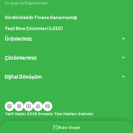
Su Ayak İzi Raporlaması
Sürdürülebilir Finans Danışmanlığı
Yeşil Bina Çözümleri (LEED)
Ürünlerimiz
Çözümlerimiz
Dijital Dönüşüm
GreenCarbonAi
Operasyon/Saha Emisyon Modülü
Telif Hakkı 2026 Greenix Tüm Hakları Saklıdır
Dijital Dönüşüm Stratejisi & Yol Haritası
Bize Ulaşın
Siber Güvenlik & Penetrasyon Testleri