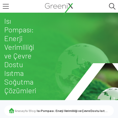
Isı
Pompası:
Enerji
Verimliliği
ve Çevre
Dostu
Isıtma
Soğutma
Çözümleri
Anasayfa
/
Blog
/
Isı Pompası: Enerji Verimliliği ve Çevre Dostu Isıtma Soğutma Çözümleri