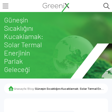
Güneşin
Sıcaklığını
Kucaklamak:
Solar Termal
Enerjinin
Parlak
Geleceği
Anasayfa
/
Blog
/
Güneşin Sıcaklığını Kucaklamak: Solar Termal Enerjinin Parlak Geleceği