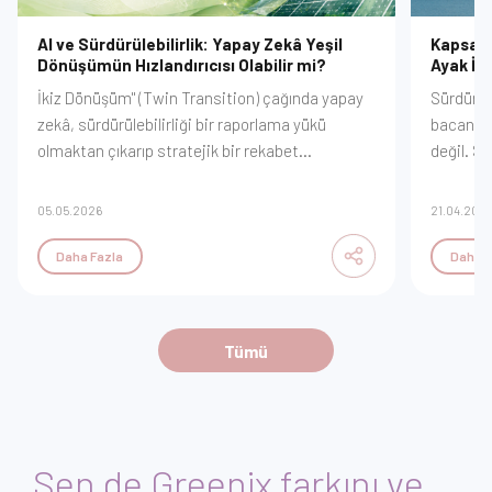
AI ve Sürdürülebilirlik: Yapay Zekâ Yeşil
Kapsam 
Dönüşümün Hızlandırıcısı Olabilir mi?
Ayak İz
İkiz Dönüşüm" (Twin Transition) çağında yapay
Sürdürül
zekâ, sürdürülebilirliği bir raporlama yükü
bacanızd
olmaktan çıkarıp stratejik bir rekabet
değil. S
avantajına dönüştürüyor. Veri madenciliğiyle
değer zi
enerji optimizasyonundan, emisyon
yönetece
05.05.2026
21.04.202
tahminleme modellerine kadar dijitalleşmenin
sağlayaca
yeşil geleceği nasıl inşa ettiğini keşfedin.
Daha Fazla
Daha F
Karmaşayı algoritmalarla çözerek sürdürülebilir
büyümenin yeni yol haritasını GreeniX
vizyonuyla inceleyin.
Tümü
Sen de Greenix farkını ve