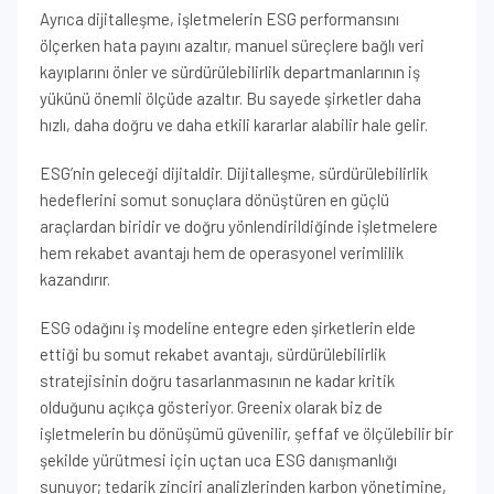
Ayrıca dijitalleşme, işletmelerin ESG performansını
ölçerken hata payını azaltır, manuel süreçlere bağlı veri
kayıplarını önler ve sürdürülebilirlik departmanlarının iş
yükünü önemli ölçüde azaltır. Bu sayede şirketler daha
hızlı, daha doğru ve daha etkili kararlar alabilir hale gelir.
ESG’nin geleceği dijitaldir. Dijitalleşme, sürdürülebilirlik
hedeflerini somut sonuçlara dönüştüren en güçlü
araçlardan biridir ve doğru yönlendirildiğinde işletmelere
hem rekabet avantajı hem de operasyonel verimlilik
kazandırır.
ESG odağını iş modeline entegre eden şirketlerin elde
ettiği bu somut rekabet avantajı, sürdürülebilirlik
stratejisinin doğru tasarlanmasının ne kadar kritik
olduğunu açıkça gösteriyor. Greenix olarak biz de
işletmelerin bu dönüşümü güvenilir, şeffaf ve ölçülebilir bir
şekilde yürütmesi için uçtan uca ESG danışmanlığı
sunuyor; tedarik zinciri analizlerinden karbon yönetimine,