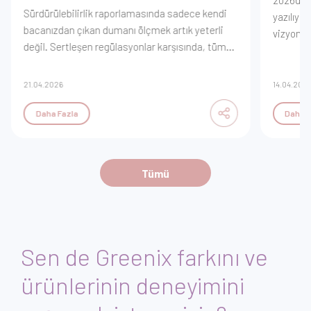
2026'da k
Sürdürülebilirlik raporlamasında sadece kendi
yazılıyor
bacanızdan çıkan dumanı ölçmek artık yeterli
vizyonu
değil. Sertleşen regülasyonlar karşısında, tüm
erişimin 
değer zincirinizin karbon dökümünü nasıl
disiplini
yöneteceğinizi ve veri doğruluğunu nasıl
yönetme
21.04.2026
14.04.202
sağlayacağınızı stratejik adımlarla inceleyin.
Daha Fazla
Daha F
Tümü
Sen de Greenix farkını ve
ürünlerinin deneyimini