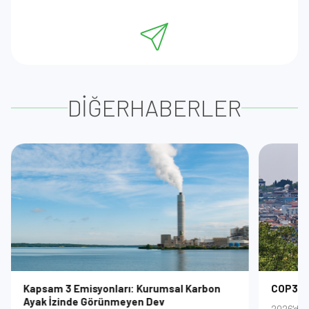
DİĞER
HABERLER
Kapsam 3 Emisyonları: Kurumsal Karbon
COP31 ve
Ayak İzinde Görünmeyen Dev