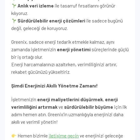
Anlık veri izleme
ile tasarruf fırsatlarını görünür
kılıyoruz.
Sürdürülebilir enerji çözümleri
ile sadece bugünü
değil, geleceği de koruyoruz.
Greenix, sadece enerji tedarik etmekle kalmaz, aynı
zamanda işletmenizin
enerji yönetimi
süreçlerinde güçlü
bir iş ortağı olur.
Enerji harcamalarınızı azaltırken, verimliliğinizi artırır,
rekabet gücünüzü yükseltiriz.
Şimdi Enerjinizi Akıllı Yönetme Zamanı!
İşletmenizin
enerji maliyetlerini düşürmek
,
enerji
verimliliğini artırmak
ve
sürdürülebilir büyüme
için ilk
adımı hemen atın. Greenix’in uzmanlığıyla enerjinizi daha
akıllı ve verimli yönetin!
Hemen bizimle
iletişime geçin
ve enerjinizi geleceğe