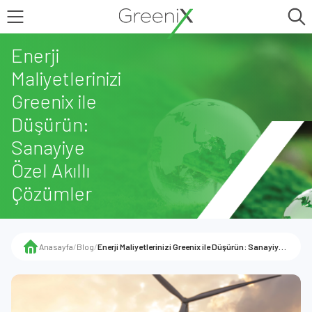
Enerji
Maliyetlerinizi
Greenix ile
Düşürün:
Sanayiye
Özel Akıllı
Çözümler
Anasayfa
/
Blog
/
Enerji Maliyetlerinizi Greenix ile Düşürün: Sanayiye Özel Akıllı Çözümler