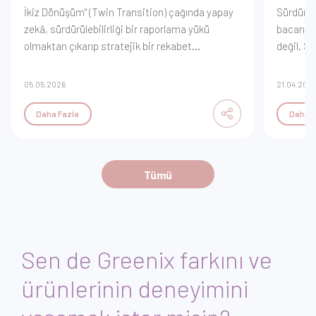
İkiz Dönüşüm" (Twin Transition) çağında yapay
Sürdürül
zekâ, sürdürülebilirliği bir raporlama yükü
bacanızd
olmaktan çıkarıp stratejik bir rekabet
değil. S
avantajına dönüştürüyor. Veri madenciliğiyle
değer zi
enerji optimizasyonundan, emisyon
yönetece
05.05.2026
21.04.202
tahminleme modellerine kadar dijitalleşmenin
sağlayaca
yeşil geleceği nasıl inşa ettiğini keşfedin.
Daha Fazla
Daha F
Karmaşayı algoritmalarla çözerek sürdürülebilir
büyümenin yeni yol haritasını GreeniX
vizyonuyla inceleyin.
Tümü
Sen de Greenix farkını ve
ürünlerinin deneyimini