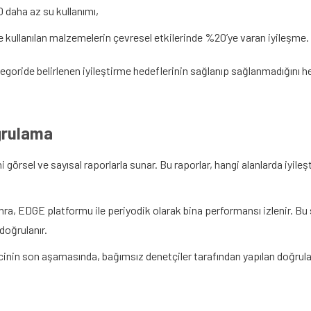
 daha az su kullanımı,
e kullanılan malzemelerin çevresel etkilerinde %20’ye varan iyileşme.
egoride belirlenen iyileştirme hedeflerinin sağlanıp sağlanmadığını he
ğrulama
ni görsel ve sayısal raporlarla sunar. Bu raporlar, hangi alanlarda iyileş
, EDGE platformu ile periyodik olarak bina performansı izlenir. Bu sa
doğrulanır.
inin son aşamasında, bağımsız denetçiler tarafından yapılan doğrul