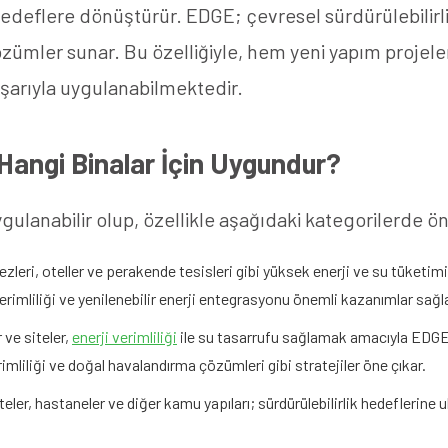
 hedeflere dönüştürür. EDGE; çevresel sürdürülebilir
zümler sunar. Bu özelliğiyle, hem yeni yapım projel
aşarıyla uygulanabilmektedir.
 Hangi Binalar İçin Uygundur?
ulanabilir olup, özellikle aşağıdaki kategorilerde ön
kezleri, oteller ve perakende tesisleri gibi yüksek enerji ve su tüketi
imliliği ve yenilenebilir enerji entegrasyonu önemli kazanımlar sağla
ve siteler,
enerji verimliliği
ile su tasarrufu sağlamak amacıyla EDGE’
iliği ve doğal havalandırma çözümleri gibi stratejiler öne çıkar.
iteler, hastaneler ve diğer kamu yapıları; sürdürülebilirlik hedefleri