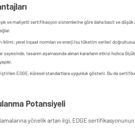
ntajları
 ve maliyetli sertifikasyon sistemlerine göre daha basit ve düşük mal
ağlar.
iklimi, yerel inşaat normları ve enerji/su tüketim verileri doğrultusun
ar sayesinde, tasarım aşamasında alınan kararların etkisi hızlıca ölçüle
pılır.
iştirilen EDGE, küresel standartlara uygunluk gösterir. Bu da sertifikal
ulanma Potansiyeli
ulamalarına yönelik artan ilgi, EDGE sertifikasyonunu