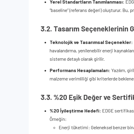
Yerel Standartların Tanımlanması:
EDGE,
“baseline” (referans değeri) oluşturur. Bu, pr
3.2. Tasarım Seçeneklerinin Gi
Teknolojik ve Tasarımsal Seçenekler:
havalandırma, yenilenebilir enerji kaynaklar
sisteme detaylı olarak girilir.
Performans Hesaplamaları:
Yazılım, gir
malzeme verimliliği gibi kriterlerde beklene
3.3. %20 Eşik Değer ve Sertifi
%20 İyileştirme Hedefi:
EDGE sertifikasy
Örneğin:
Enerji tüketimi: Geleneksel benzer bina