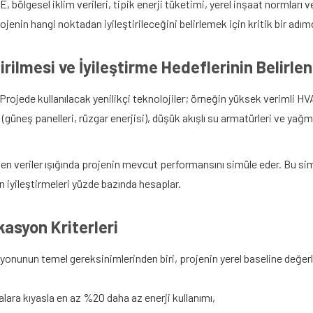
 bölgesel iklim verileri, tipik enerji tüketimi, yerel inşaat normları ve
ojenin hangi noktadan iyileştirileceğini belirlemek için kritik bir adımd
rilmesi ve İyileştirme Hedeflerinin Belirle
Projede kullanılacak yenilikçi teknolojiler; örneğin yüksek verimli H
ı (güneş panelleri, rüzgar enerjisi), düşük akışlı su armatürleri ve ya
ilen veriler ışığında projenin mevcut performansını simüle eder. Bu si
n iyileştirmeleri yüzde bazında hesaplar.
kasyon Kriterleri
onunun temel gereksinimlerinden biri, projenin yerel baseline değer
lara kıyasla en az %20 daha az enerji kullanımı,