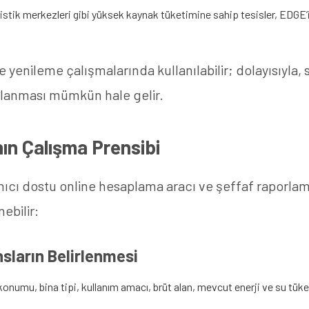
stik merkezleri gibi yüksek kaynak tüketimine sahip tesisler, EDGE’in 
e yenileme çalışmalarında kullanılabilir; dolayısıyla, 
gulanması mümkün hale gelir.
ın Çalışma Prensibi
nıcı dostu online hesaplama aracı ve şeffaf raporlam
ebilir:
ansların Belirlenmesi
konumu, bina tipi, kullanım amacı, brüt alan, mevcut enerji ve su tüketi