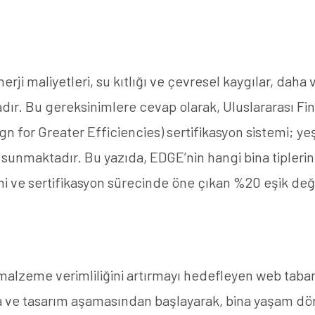
i maliyetleri, su kıtlığı ve çevresel kaygılar, daha 
adır. Bu gereksinimlere cevap olarak, Uluslararası F
n for Greater Efficiencies) sertifikasyon sistemi; yeş
l sunmaktadır. Bu yazıda, EDGE’nin hangi bina tipleri
i ve sertifikasyon sürecinde öne çıkan %20 eşik değer 
 malzeme verimliliğini artırmayı hedefleyen web taban
ama ve tasarım aşamasından başlayarak, bina yaşam 