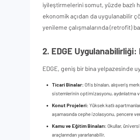
iyileştirmelerini somut, yüzde bazlı
ekonomik açıdan da uygulanabilir çö
yenileme çalışmalarında (retrofit) b
2. EDGE Uygulanabilirliği:
EDGE, geniş bir bina yelpazesinde uyg
Ticari Binalar:
Ofis binaları, alışveriş mer
sistemlerinin optimizasyonu, aydınlatma ver
Konut Projeleri:
Yüksek katlı apartmanlar 
aşamasında cephe izolasyonu, pencere veriml
Kamu ve Eğitim Binaları:
Okullar, ünivers
araçlarından yararlanabilir.