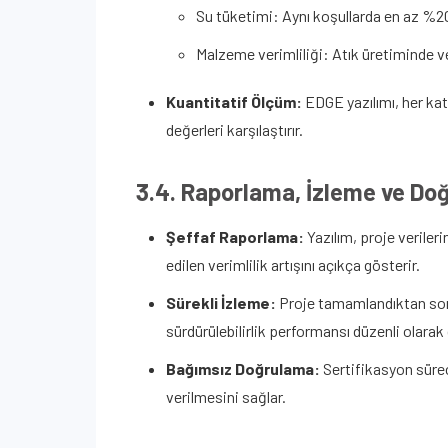
Su tüketimi: Aynı koşullarda en az %20
Malzeme verimliliği: Atık üretiminde v
Kuantitatif Ölçüm:
EDGE yazılımı, her kat
değerleri karşılaştırır.
3.4. Raporlama, İzleme ve Do
Şeffaf Raporlama:
Yazılım, proje verileri
edilen verimlilik artışını açıkça gösterir.
Sürekli İzleme:
Proje tamamlandıktan sonra
sürdürülebilirlik performansı düzenli olarak 
Bağımsız Doğrulama:
Sertifikasyon sürec
verilmesini sağlar.