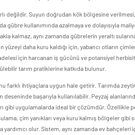
ırlı değildir. Suyun doğrudan kök bölgesine verilme
 da gübre kullanımında azalmaya ve dolayısıyla maliy
la kalmaz, aynı zamanda gübrelerin yeraltı sularına 
ğın yüzeyi daha kuru kaldığı için, yabancı otların çimle
elesi için harcanan iş gücünü ve potansiyel herbisit 
lebilir tarım pratiklerine katkıda bulunur.
u farklı ihtiyaçlara uygun hale getirir. Tarımda ze
deseninde başarıyla kullanılabilir. Peyzaj alanlarında
ları gibi uygulamalarda ideal bir çözümdür. Özellikle 
lama, çim yanıkları veya kuru kalmış bölgeler gibi so
na yardımcı olur. Sistem, aynı zamanda ev bahçeleri iç