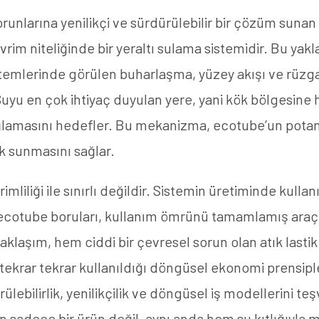
orunlarına yenilikçi ve sürdürülebilir bir çözüm sunan
evrim niteliğinde bir yeraltı sulama sistemidir. Bu ya
emlerinde görülen buharlaşma, yüzey akışı ve rüzgar
Suyu en çok ihtiyaç duyulan yere, yani kök bölgesine h
amasını hedefler. Bu mekanizma, ecotube’un potans
ik sunmasını sağlar.
imliliği ile sınırlı değildir. Sistemin üretiminde kulla
 ecotube boruları, kullanım ömrünü tamamlamış araç 
klaşım, hem ciddi bir çevresel sorun olan atık las
ekrar tekrar kullanıldığı döngüsel ekonomi prensipler
lebilirlik, yenilikçilik ve döngüsel iş modellerini t
n sadece bir ürün değil, aynı anda hem su kıtlığıyl