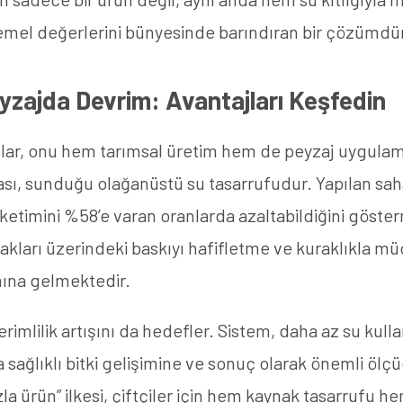
temel değerlerini bünyesinde barındıran bir çözümdü
yzajda Devrim: Avantajları Keşfedin
lar, onu hem tarımsal üretim hem de peyzaj uygulamal
sı, sunduğu olağanüstü su tasarrufudur. Yapılan saha 
etimini %58’e varan oranlarda azaltabildiğini gösterm
ynakları üzerindeki baskıyı hafifletme ve kuraklıkla 
mına gelmektedir.
rimlilik artışını da hedefler. Sistem, daha az su kull
sağlıklı bitki gelişimine ve sonuç olarak önemli ölç
a ürün” ilkesi, çiftçiler için hem kaynak tasarrufu hem