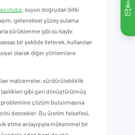
ecotube
, suyun doğrudan bitki
klaşım, geleneksel yüzey sulama
la sürüklenme gibi su kaybı
assas bir şekilde ileterek, kullanılan
iyel olarak diğer yöntemlere
nılan malzemeler, sürdürülebilirlik
lastikleri gibi geri dönüştürülmüş
tik problemine çözüm bulunmasına
ini destekler. Bu üretim felsefesi,
eşvik etme anlayışıyla mükemmel bir
a mücadele eden hem de atık