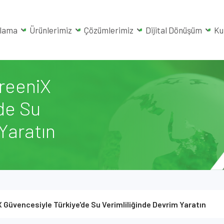
rlama
Ürünlerimiz
Çözümlerimiz
Dijital Dönüşüm
Ku
GreeniX
de Su
Yaratın
X Güvencesiyle Türkiye'de Su Verimliliğinde Devrim Yaratın