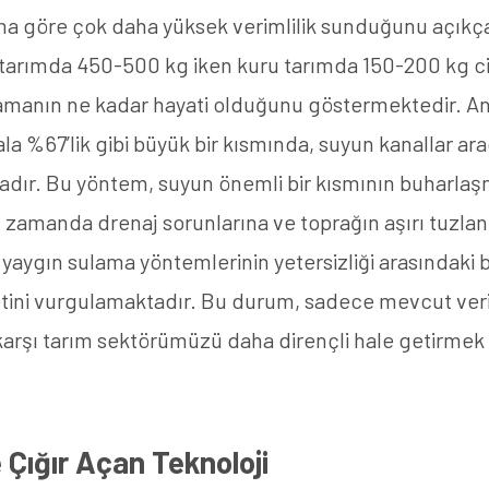
arıma göre çok daha yüksek verimlilik sunduğunu açık
arımda 450-500 kg iken kuru tarımda 150-200 kg civ
amanın ne kadar hayati olduğunu göstermektedir. Ancak
la %67’lik gibi büyük bir kısmında, suyun kanallar ara
adır. Bu yöntem, suyun önemli bir kısmının buharlaş
zamanda drenaj sorunlarına ve toprağın aşırı tuzlan
ut yaygın sulama yöntemlerinin yetersizliği arasındaki
etini vurgulamaktadır. Bu durum, sadece mevcut veriml
arşı tarım sektörümüzü daha dirençli hale getirmek 
 Çığır Açan Teknoloji