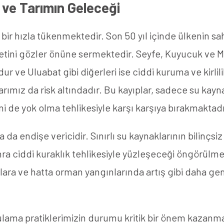
u ve Tarımın Geleceği
 bir hızla tükenmektedir. Son 50 yıl içinde ülkenin sa
tini gözler önüne sermektedir. Seyfe, Kuyucuk ve M
r ve Uluabat gibi diğerleri ise ciddi kuruma ve kirlili
larımız da risk altındadır. Bu kayıplar, sadece su kay
ğini de yok olma tehlikesiyle karşı karşıya bırakmaktadı
da endişe vericidir. Sınırlı su kaynaklarının bilinçs
nra ciddi kuraklık tehlikesiyle yüzleşeceği öngörülm
lara ve hatta orman yangınlarında artış gibi daha gen
ulama pratiklerimizin durumu kritik bir önem kazanma