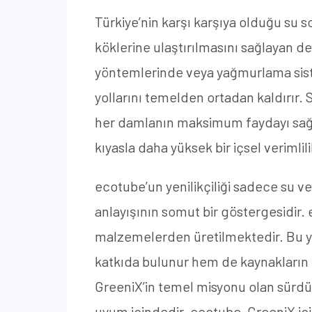
Türkiye’nin karşı karşıya olduğu su s
köklerine ulaştırılmasını sağlayan d
yöntemlerinde veya yağmurlama sist
yollarını temelden ortadan kaldırır. 
her damlanın maksimum faydayı sağl
kıyasla daha yüksek bir içsel verimlil
ecotube’un yenilikçiliği sadece su ver
anlayışının somut bir göstergesidir.
malzemelerden üretilmektedir. Bu ya
katkıda bulunur hem de kaynakların t
GreeniX’in temel misyonu olan sürdürü
uyum içindedir. ecotube, GreeniX içi