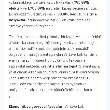
kullanmaktadır. Värtaverket, yıllık yaklaşık
750 GWh
elektrik
ve
1.700 GWh ısı
üretim kapasitesine sahiptir.
Bu muazzam üretim, yaklaşık
190.000 konutun ısıtma
ihtiyacını
karşılamaya ve 150.000 elektrikli aracı şarj
etmeye yetecek düzeydedir.
Teknik olarak tesis, ileri teknoloji bir kazan ve buhar türbini
sistemi kullanarak biyokütleden yüksek verimde enerji
elde etmektedir. Stockholm şehrinin uzak mesafeli
bölgesel ısıtma ağına entegre olan Värtaverket, kentin ısı
enerjisi talebinin önemli bir bölümünü tek başına
sağlayabilmektedir.
Kesintisiz liman lojistiği
avantajıyla,
yakıt olarak kullanılan odun artıklarının büyük kısmı tesisin
kendi iskelesine tren ve gemilerle taşınmaktadır). Bu
lojistik çözüm, nakliyeden kaynaklı emisyonları ve
maliyetleri azaltarak tesisin sürdürülebilirliğine katkı
yapar.
Ekonomik ve çevresel faydalar
: Värtaverket,