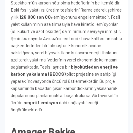
Stockholm’ün karbon nötr olma hedeflerinin bel kemiğidir.
Eski fosil yakıtlı ısı üretim tesislerini ikame ederek şehirde
yıllık
126.000 ton CO₂
emisyonunu engellemektedir. Fosil
yakıt kullanımının azaltılmasıyla hava kirletici emisyonlar
(is, kükürt ve azot oksitler) da minimum seviyeye inmiştir.
Şehir, bu sayede Avrupa’nın en temiz hava kalitesine sahip
başkentlerinden biri olmuştur. Ekonomik açıdan
bakıldığında, yerel biyoyakıtların kullanımı enerji ithalatını
azaltarak yakıt maliyetlerinin yerel ekonomide kalmasını
sağlamaktadır. Tesis, ayrıca bir
biyokütleden enerji ve
karbon yakalama (BECCS)
pilot projesine ev sahipliği
yaparak inovasyonda öncü rol üstlenmektedir. Bu proje
kapsamında bacadan çıkan karbondioksitin yakalanarak
depolanması planlanmakta, başarılı olursa Värtaverket’in
ileride
negatif emisyon
dahi sağlayabileceği
öngörülmektedir.
Amager Bakke