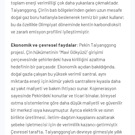
toplam enerji verimliliği çok daha yukarılara çıkmaktadır.
Taiyanggong, Çin’in batı bölgelerinden gelen uzun mesafe
doğal gaz boru hatlarıyla beslenerek temiz bir yakıt kullanır;
bu da özellikle Olimpiyat döneminde kentin karbondioksit
ve zararlı emisyon profilini iyileştirmiştir.
Ekonomik ve çevresel faydalar
: Pekin Taiyanggong
projesi, Çin hükümetinin “Mavi Gökyüzü” girişimi
çerçevesinde şehirlerdeki hava kirliliğini azaltma
hedefinin bir parçasıdır. Ekonomik açıdan bakıldığında,
doğal gazla çalışan bu yüksek verimli santral, aynı
miktarda enerji için kömür yakıtlı santrallere kıyasla daha
az yakıt maliyeti ve bakım ihtiyacı sunar. Kojenerasyon
sayesinde Pekin’deki konutlar ve ticari binalar, bireysel
ısıtma sistemlerine göre daha düşük maliyetli ve güvenilir
bir merkezi ısıya kavuşmuştur. Ayrıca elektrik ve ısının
birlikte üretilmesi, iletim-dağıtım kayıplarını azaltarak
şebeke işletmecisi için de verimlilik kazancı getirmiştir.
Çevresel tarafta, Taiyanggong’un devreye girmesiyle yıllık