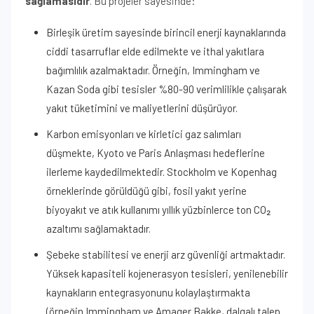
sağlamasıdır
. Bu projeler sayesinde:
Birleşik üretim sayesinde birincil enerji kaynaklarında
ciddi tasarruflar elde edilmekte ve ithal yakıtlara
bağımlılık azalmaktadır. Örneğin, Immingham ve
Kazan Soda gibi tesisler %80-90 verimlilikle çalışarak
yakıt tüketimini ve maliyetlerini düşürüyor.
Karbon emisyonları ve kirletici gaz salımları
düşmekte, Kyoto ve Paris Anlaşması hedeflerine
ilerleme kaydedilmektedir. Stockholm ve Kopenhag
örneklerinde görüldüğü gibi, fosil yakıt yerine
biyoyakıt ve atık kullanımı yıllık yüzbinlerce ton CO₂
azaltımı sağlamaktadır.
Şebeke stabilitesi ve enerji arz güvenliği artmaktadır.
Yüksek kapasiteli kojenerasyon tesisleri, yenilenebilir
kaynakların entegrasyonunu kolaylaştırmakta
(örneğin Immingham ve Amager Bakke, dalgalı talep