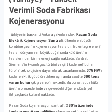
Verimli Soda Fabrikası
Kojenerasyonu
Türkiye’nin başkenti Ankara yakınlarındaki
Kazan Soda
Elektrik Kojenerasyon Santrali
, ülkenin en büyük
kombine çevrim kojenerasyon tesisidir. Bu entegre enerji
tesisi, dünyanın en büyük doğal soda külü üretim
tesislerinden birine enerji sağlamaktadır. Santral,
Siemens’in F-sınıfı gaz türbini ve çift kademeli buhar
türbini teknolojisine dayalı olarak tasarlanmıştır.
375 MW
’a
kadar elektrik gücü üretirken aynı anda saatte
390 tona
varan buhar
çıkışı verebilmektedir. Bu buhar, soda külü
üretim proseslerinde ve çevredeki diğer endüstriyel
ihtiyaçlarda kullanılmaktadır.
Kazan Soda kojenerasyon santrali,
%80’in üzerinde
toplam enerji verimliliğine
ulaşacak şekilde optimize