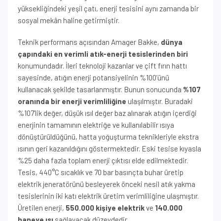
yüksekliğindeki yeşil çatı, enerji tesisini aynı zamanda bir
sosyal mekân haline getirmiştir.
Teknik performans açısından Amager Bakke,
dünya
çapındaki en verimli atık-enerji tesislerinden biri
konumundadır. İleri teknoloji kazanlar ve çift fırın hattı
sayesinde, atığın enerji potansiyelinin %100’ünü
kullanacak şekilde tasarlanmıştır. Bunun sonucunda
%107
oranında bir enerji verimliliğine
ulaşılmıştır. Buradaki
%107’lik değer, düşük ısıl değer baz alınarak atığın içerdiği
enerjinin tamamının elektriğe ve kullanılabilir ısıya
dönüştürüldüğünü, hatta yoğuşturma teknikleriyle ekstra
ısının geri kazanıldığını göstermektedir. Eski tesise kıyasla
%25 daha fazla toplam enerji çıktısı elde edilmektedir.
Tesis, 440°C sıcaklık ve 70 bar basınçta buhar üretip
elektrik jeneratörünü besleyerek önceki nesil atık yakma
tesislerinin iki katı elektrik üretim verimliliğine ulaşmıştır.
Üretilen enerji,
550.000 kişiye elektrik
ve
140.000
haneye ısı
sağlayacak düzeydedir.