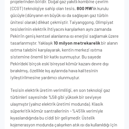
projelerinden biridir. Doğal gaz yakıtlı kombine çevrim
(CCGT) teknolojiye sahip olan tesis,
800 MW
’lık kurulu
gücüyle (dünyanın en büyük ısı da sağlayan gaz türbin
ünitesi olarak) dikkat çekmiştir. Taiyanggong, Olimpiyat
tesislerinin elektrik ihtiyacını karşılarken aynı zamanda
Pekin’in geniş kentsel alanlarına ısı enerjisi sağlamak üzere
tasarlanmıştır. Yaklaşık
10 milyon metrekarelik
bir alanın
ısıtma talebini karşılayarak, kentin merkezi ısıtma
sistemine önemli bir katkı sunmuştur. Bu sayede
Pekin’deki birçok eski bireysel kömür kazanı devre dışı
bırakılmış, özellikle kış aylarında hava kalitesinin
iyileştirilmesine yardımcı olunmuştur.
Tesisin elektrik üretim verimliliği, en son teknoloji gaz
türbinleri sayesinde %58 gibi yüksek bir seviyeye
ulaşmıştır (yalnız elektrik üretimi modunda). Klasik
süperkritik kömür santrallerinin ~%45’lik verimiyle
kıyaslandığında bu ciddi bir gelişmedir. Üstelik
kojenerasyon modunda çalışırken atık ısı da kullanıldığı için