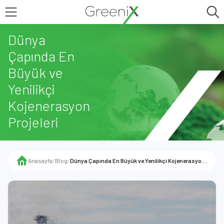
Dünya
Çapında En
Büyük ve
Yenilikçi
Kojenerasyon
Projeleri
Anasayfa
/
Blog
/
Dünya Çapında En Büyük ve Yenilikçi Kojenerasyon Projeleri