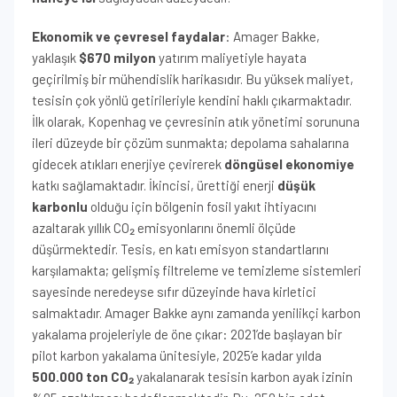
Ekonomik ve çevresel faydalar
: Amager Bakke,
yaklaşık
$670 milyon
yatırım maliyetiyle hayata
geçirilmiş bir mühendislik harikasıdır. Bu yüksek maliyet,
tesisin çok yönlü getirileriyle kendini haklı çıkarmaktadır.
İlk olarak, Kopenhag ve çevresinin atık yönetimi sorununa
ileri düzeyde bir çözüm sunmakta; depolama sahalarına
gidecek atıkları enerjiye çevirerek
döngüsel ekonomiye
katkı sağlamaktadır. İkincisi, ürettiği enerji
düşük
karbonlu
olduğu için bölgenin fosil yakıt ihtiyacını
azaltarak yıllık CO₂ emisyonlarını önemli ölçüde
düşürmektedir. Tesis, en katı emisyon standartlarını
karşılamakta; gelişmiş filtreleme ve temizleme sistemleri
sayesinde neredeyse sıfır düzeyinde hava kirletici
salmaktadır. Amager Bakke aynı zamanda yenilikçi karbon
yakalama projeleriyle de öne çıkar: 2021’de başlayan bir
pilot karbon yakalama ünitesiyle, 2025’e kadar yılda
500.000 ton CO₂
yakalanarak tesisin karbon ayak izinin