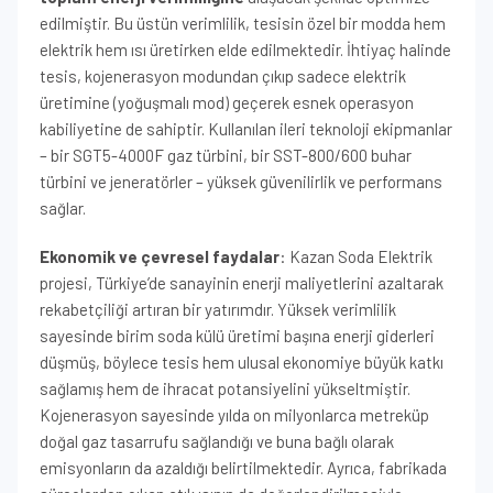
edilmiştir. Bu üstün verimlilik, tesisin özel bir modda hem
elektrik hem ısı üretirken elde edilmektedir. İhtiyaç halinde
tesis, kojenerasyon modundan çıkıp sadece elektrik
üretimine (yoğuşmalı mod) geçerek esnek operasyon
kabiliyetine de sahiptir. Kullanılan ileri teknoloji ekipmanlar
– bir SGT5-4000F gaz türbini, bir SST-800/600 buhar
türbini ve jeneratörler – yüksek güvenilirlik ve performans
sağlar.
Ekonomik ve çevresel faydalar
: Kazan Soda Elektrik
projesi, Türkiye’de sanayinin enerji maliyetlerini azaltarak
rekabetçiliği artıran bir yatırımdır. Yüksek verimlilik
sayesinde birim soda külü üretimi başına enerji giderleri
düşmüş, böylece tesis hem ulusal ekonomiye büyük katkı
sağlamış hem de ihracat potansiyelini yükseltmiştir.
Kojenerasyon sayesinde yılda on milyonlarca metreküp
doğal gaz tasarrufu sağlandığı ve buna bağlı olarak
emisyonların da azaldığı belirtilmektedir. Ayrıca, fabrikada