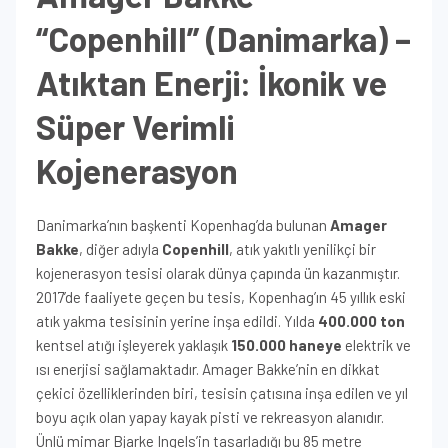
“Copenhill” (Danimarka) –
Atıktan Enerji: İkonik ve
Süper Verimli
Kojenerasyon
Danimarka’nın başkenti Kopenhag’da bulunan
Amager
Bakke
, diğer adıyla
Copenhill
, atık yakıtlı yenilikçi bir
kojenerasyon tesisi olarak dünya çapında ün kazanmıştır.
2017’de faaliyete geçen bu tesis, Kopenhag’ın 45 yıllık eski
atık yakma tesisinin yerine inşa edildi. Yılda
400.000 ton
kentsel atığı işleyerek yaklaşık
150.000 haneye
elektrik ve
ısı enerjisi sağlamaktadır. Amager Bakke’nin en dikkat
çekici özelliklerinden biri, tesisin çatısına inşa edilen ve yıl
boyu açık olan yapay kayak pisti ve rekreasyon alanıdır.
Ünlü mimar Bjarke Ingels’in tasarladığı bu 85 metre