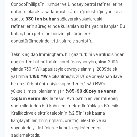
ConocoPhillips’in Humber ve Lindsey petrol rafinerilerine
entegre olarak tasarlanmıştır. Ürettiği elektriğin yanı sıra
saatte
930 ton buhar
sağlayarak yakınlardaki
rafinerilerin süreçlerinde kullanılan ısı ihtiyacını karşılar. Bu
buhar, ham petrolün benzin gibi ürünlere
dönüştürülmesinde kritik bir role sahiptir.
Teknik açıdan Immingham, bir gaz türbini ve atık ısısından
güç üreten buhar türbini kombinasyonuyla çalışır. 2004
yılında 730 MW kapasiteyle devreye alınmış, 2009’da ek
yatırımla
1.180 MW
’a çıkarılmıştır. 2020’de onaylanan ilave
bir gaz türbini ünitesiyle kapasitenin 1.539 MW’a
yükseltilmesi planlanmıştır.
%85-90 düzeyine varan
toplam verimlilik
ile tesis, Avrupa’nın en verimli enerji
santrallerinden biri kabul edilmektedir. Yaklaşık Birleşik
Krallık zirve elektrik talebinin %2,5’ini tek başına
karşılayabilen Immingham, ürettiği elektrik ve ısı
sayesinde yılda binlerce konuta eşdeğer enerji
sağlamaktadır.