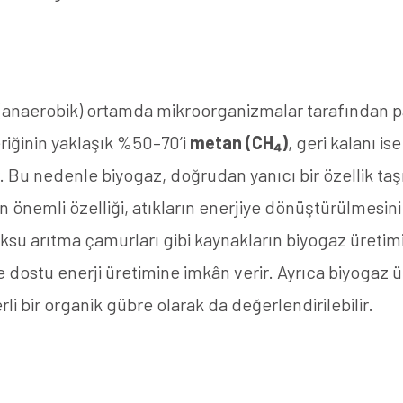
iz (anaerobik) ortamda mikroorganizmalar tarafından
çeriğinin yaklaşık %50–70’i
metan (CH₄)
, geri kalanı is
 Bu nedenle biyogaz, doğrudan yanıcı bir özellik taşır 
n önemli özelliği, atıkların enerjiye dönüştürülmesini
tıksu arıtma çamurları gibi kaynakların biyogaz üreti
dostu enerji üretimine imkân verir. Ayrıca biyogaz ü
li bir organik gübre olarak da değerlendirilebilir.