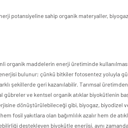
enerji potansiyeline sahip organik materyaller, biyog
nli organik maddelerin enerji üretiminde kullanılmasıy
erjisi bulunur; çünkü bitkiler fotosentez yoluyla gün
farklı şekillerde geri kazanılabilir. Tarımsal üretimde
l gübreler ve kentsel organik atıklar biyokütlenin baş
rjisine dönüştürülebileceği gibi, biyogaz, biyodizel v
 hem fosil yakıtlara olan bağımlılık azalır hem de atı
bilirliği destekleyen biyokütle enerjisi, aynı zamand