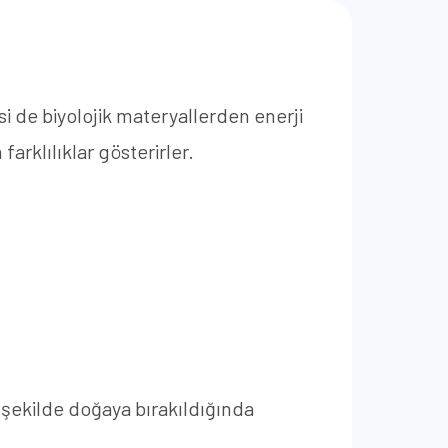
isi de biyolojik materyallerden enerji
arklılıklar gösterirler.
bir şekilde doğaya bırakıldığında