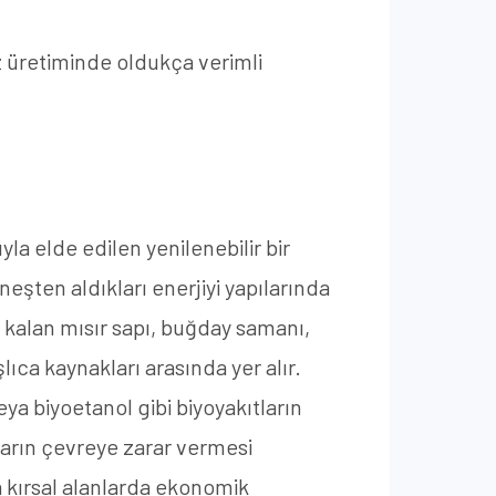
az üretiminde oldukça verimli
la elde edilen yenilenebilir bir
eşten aldıkları enerjiyi yapılarında
n kalan mısır sapı, buğday samanı,
lıca kaynakları arasında yer alır.
eya biyoetanol gibi biyoyakıtların
kların çevreye zarar vermesi
a kırsal alanlarda ekonomik