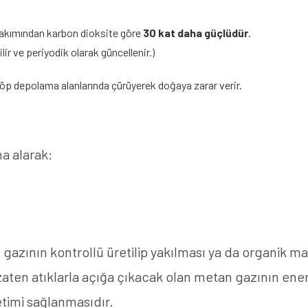
 bakımından karbon dioksite göre
30 kat daha güçlüdür
.
ir ve periyodik olarak güncellenir.)
 çöp depolama alanlarında çürüyerek doğaya zarar verir.
na alarak:
gazının kontrollü üretilip yakılması ya da organik mat
zaten atıklarla açığa çıkacak olan metan gazının ener
timi sağlanmasıdır.