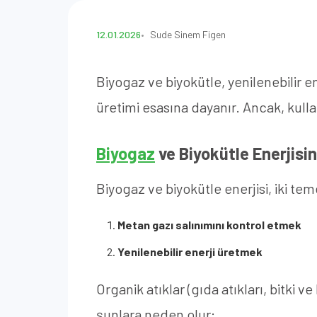
12.01.2026
Sude Sinem Figen
Biyogaz ve biyokütle, yenilenebilir en
üretimi esasına dayanır. Ancak, kulla
Biyogaz
ve Biyokütle Enerjisin
Biyogaz ve biyokütle enerjisi, iki t
Metan gazı salınımını kontrol etmek
Yenilenebilir enerji üretmek
Organik atıklar (gıda atıkları, bitki v
şunlara neden olur: