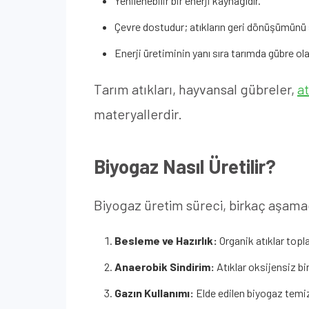
Yenilenebilir bir enerji kaynağıdır.
Çevre dostudur; atıkların geri dönüşümünü s
Enerji üretiminin yanı sıra tarımda gübre olar
Tarım atıkları, hayvansal gübreler,
at
materyallerdir.
Biyogaz Nasıl Üretilir?
Biyogaz üretim süreci, birkaç aşama
Besleme ve Hazırlık:
Organik atıklar topla
Anaerobik Sindirim:
Atıklar oksijensiz b
Gazın Kullanımı:
Elde edilen biyogaz temizle