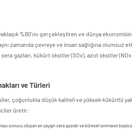
 yaklaşık %90’ını gerçekleştiren ve dünya ekonomisini
aynı zamanda çevreye ve insan sağlığına olumsuz etk
sera gazları, kükürt oksitler (SOx), azot oksitler (NOx)
akları ve Türleri
er, çoğunlukla düşük kaliteli ve yüksek kükürtlü yakıtl
ciler üretir:
ması sonucu oluşan en yaygın sera gazıdır ve küresel ısınmanın başlıca