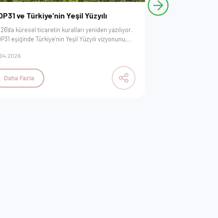
P31 ve Türkiye’nin Yeşil Yüzyılı
Döngüsel Ekon
Arazi Yönetim
26'da küresel ticaretin kuralları yeniden yazılıyor.
P31 eşiğinde Türkiye’nin Yeşil Yüzyılı vizyonunu,
Kaynak kullanımını
DM uyumunu ve yeşil finansmana erişimin
sınırlandırın ve dö
.04.2026
25.03.2026
ahtarı olan 'doğrulanabilir veri disiplini'
modeline dönüştürün
ratejilerini keşfedin. Geleceği yönetmeye
yenilikçi uygulamala
günden başlayın.
işletmenizin ekoloji
Daha Fazla
Daha Fazla