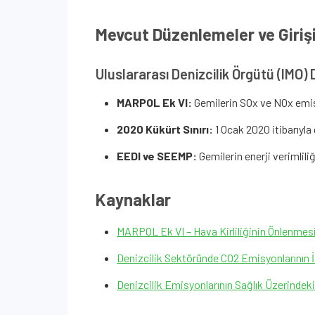
Mevcut Düzenlemeler ve Giriş
Uluslararası Denizcilik Örgütü (IMO)
MARPOL Ek VI:
Gemilerin SOx ve NOx emisy
2020 Kükürt Sınırı:
1 Ocak 2020 itibarıyla
EEDI ve SEEMP:
Gemilerin enerji verimliliğ
Kaynaklar
MARPOL Ek VI – Hava Kirliliğinin Önlenmes
Denizcilik Sektöründe CO2 Emisyonlarının 
Denizcilik Emisyonlarının Sağlık Üzerindeki 