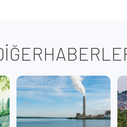
DİĞER
HABERLE