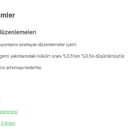
imler
 Düzenlemeleri
onlarını sınırlayan düzenlemeler içerir.
 gemi yakıtlarındaki kükürt oranı %3,5’ten %0,5’e düşürülmüştür.
ini artırmayı hedefler.
i
İzlenmesi
Etkileri