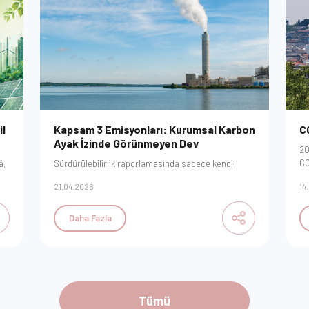
il
Kapsam 3 Emisyonları: Kurumsal Karbon
CO
Ayak İzinde Görünmeyen Dev
20
CO
â,
Sürdürülebilirlik raporlamasında sadece kendi
SK
bacanızdan çıkan dumanı ölçmek artık yeterli değil.
21.04.2026
14
an
Sertleşen regülasyonlar karşısında, tüm değer
st
zincirinizin karbon dökümünü nasıl yöneteceğinizi
bu
ve veri doğruluğunu nasıl sağlayacağınızı stratejik
Daha Fazla
adımlarla inceleyin.
rla
ını
Tümü