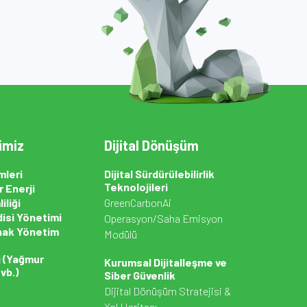
imiz
Dijital Dönüşüm
mleri
Dijital Sürdürülebilirlik
Teknolojileri
r Enerji
iliği
GreenCarbonAi
isi Yönetimi
Operasyon/Saha Emisyon
nak Yönetim
Modülü
i (Yağmur
Kurumsal Dijitalleşme ve
 vb.)
Siber Güvenlik
Dijital Dönüşüm Stratejisi &
Yol Haritası