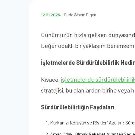
12.01.2026
Sude Sinem Figen
Günümüzün hızla gelişen dünyasında, i
Değer odaklı bir yaklaşım benimsemek
İşletmelerde Sürdürülebilirlik Nedi
Kısaca,
işletmelerde sürdürülebilirli
stratejisi, bu alanlardan birine veya 
Sürdürülebilirliğin Faydaları
Markanızı Koruyun ve Riskleri Azaltın: Sürd
Amaç Odaklı Olmak Rekabet Avantajı Sağlar: