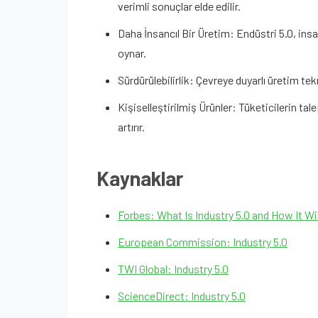
verimli sonuçlar elde edilir.
Daha İnsancıl Bir Üretim: Endüstri 5.0, insa
oynar.
Sürdürülebilirlik: Çevreye duyarlı üretim tek
Kişiselleştirilmiş Ürünler: Tüketicilerin ta
artırır.
Kaynaklar
Forbes: What Is Industry 5.0 and How It Wi
European Commission: Industry 5.0
TWI Global: Industry 5.0
ScienceDirect: Industry 5.0