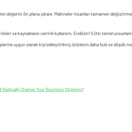
nın değerini ön plana çıkarır. Makineler insanları tamamen değiştirmek 
nikleri ve kaynakların verimli kullanımı, Endüstri 5.0’ın temel unsurları
leplerine uygun olarak kişiselleştirilmiş ürünlerin daha hızlı ve düşük
ll Radically Change Your Business Strategy?